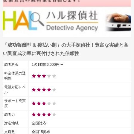
「成功報酬型 & 後払い制」の大手探偵社！豊富な実績と高
い調査成功率に裏付けされた信頼性
調査料金
1名1時間6,000円〜
料金体系の透
明性
電話対応レベ
ル
サポート充実
度
調査力
対応地域
全国対応
支店数
全国15拠点