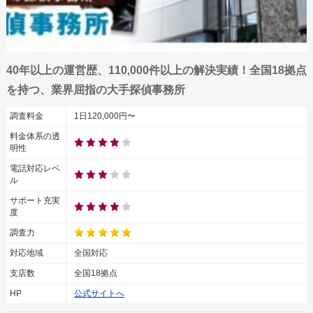
40年以上の運営歴、110,000件以上の解決実績！全国18拠点
を持つ、業界屈指の大手探偵事務所
調査料金
1日120,000円〜
料金体系の透
明性
電話対応レベ
ル
サポート充実
度
調査力
対応地域
全国対応
支店数
全国18拠点
HP
公式サイトへ