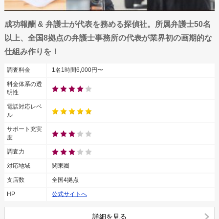
成功報酬 & 弁護士が代表を務める探偵社。所属弁護士50名
以上、全国8拠点の弁護士事務所の代表が業界初の画期的な
仕組み作りを！
調査料金
1名1時間6,000円〜
料金体系の透
明性
電話対応レベ
ル
サポート充実
度
調査力
対応地域
関東圏
支店数
全国4拠点
HP
公式サイトへ
詳細を見る