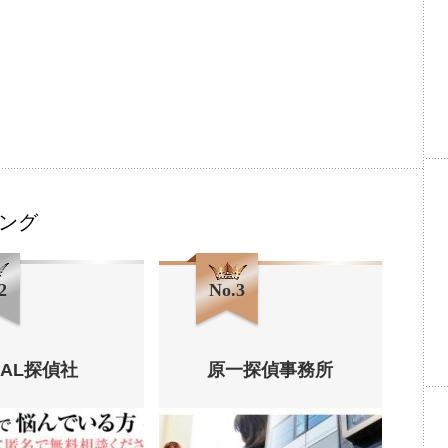
ング
2
No.3
HAL探偵社
原一探偵事務所