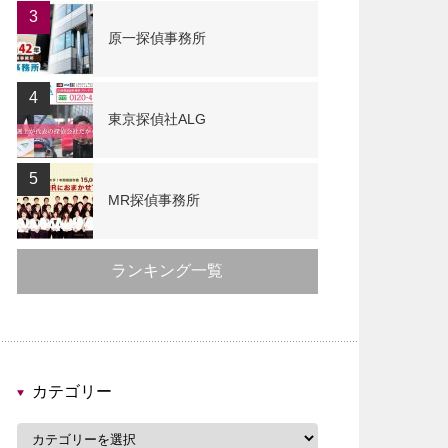
3
原一探偵事務所
4
東京探偵社ALG
5
MR探偵事務所
ランキング一覧
カテゴリー
カ
テ