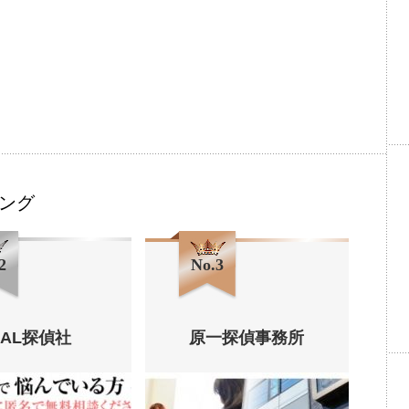
ング
2
No.3
HAL探偵社
原一探偵事務所