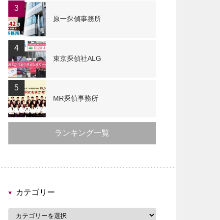
3
原一探偵事務所
4
東京探偵社ALG
5
MR探偵事務所
ランキング一覧
カテゴリー
カ
テ