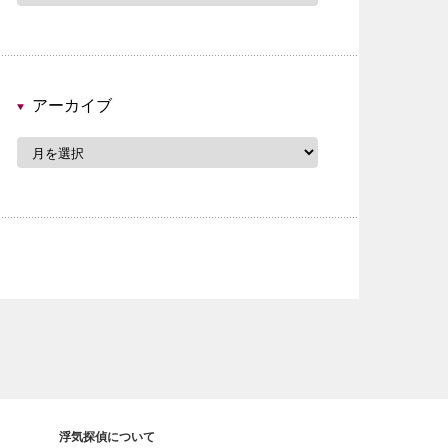
ゴ
リ
ー
アーカイブ
ア
ー
カ
イ
ブ
浮気探偵について