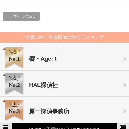
トップページに戻る
徹底比較！浮気探偵の総合ランキング
No.1
響・Agent
No.2
HAL探偵社
No.3
原一探偵事務所
Copyright ©
浮気探偵ほっとなび
All Rights Reserved.