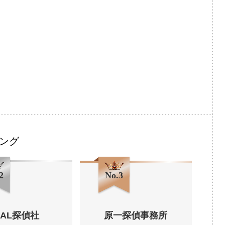
ング
2
No.3
HAL探偵社
原一探偵事務所