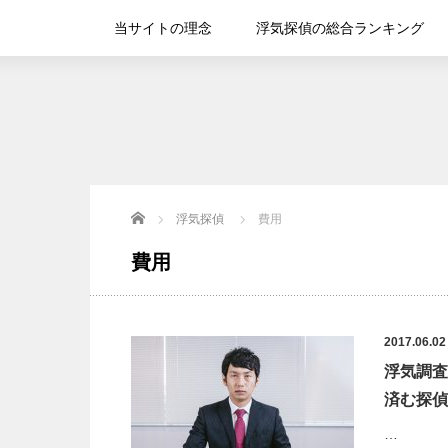
当サイトの理念
浮気探偵の総合ランキング
Home
浮気探偵
費用
費用
2017.06.02
浮気調査
済む探偵
…