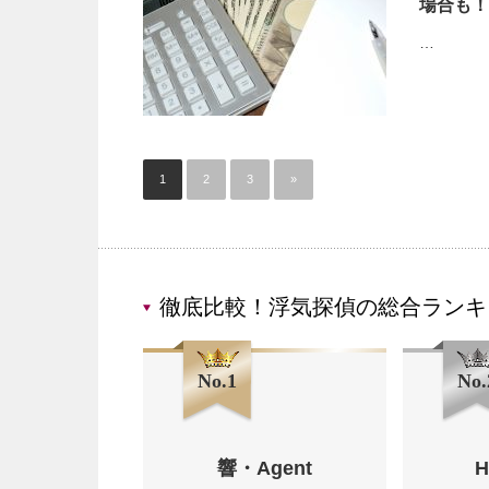
場合も！
…
1
2
3
»
徹底比較！浮気探偵の総合ランキ
No.1
No.
響・Agent