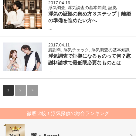
2017.04.16
浮気調査
,
浮気調査の基本知識
,
証拠
浮気の証拠の集め方３ステップ｜離婚
の準備を進めたい方へ
…
2017.04.11
慰謝料
,
浮気チェック
,
浮気調査の基本知識
浮気調査で証拠になるものって何？慰
謝料請求で最低限必要なものとは
…
1
2
»
徹底比較！浮気探偵の総合ランキング