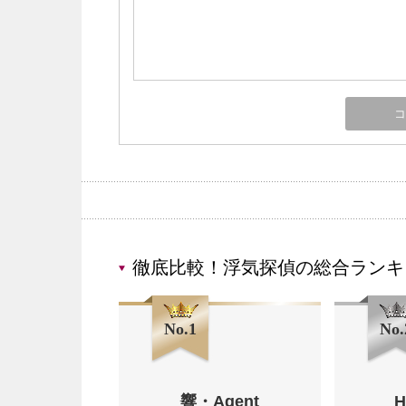
徹底比較！浮気探偵の総合ランキ
No.1
No.
響・Agent