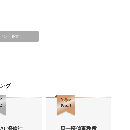
ング
2
No.3
HAL探偵社
原一探偵事務所