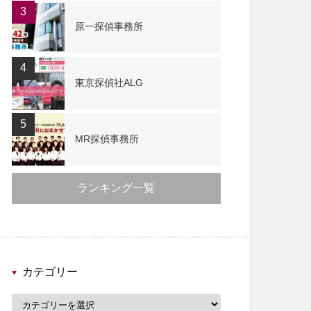
3
原一探偵事務所
4
東京探偵社ALG
5
MR探偵事務所
ランキング一覧
カテゴリー
カ
テ