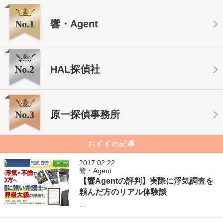
No.1
響・Agent
No.2
HAL探偵社
No.3
原一探偵事務所
おすすめ記事
2017.02.22
響・Agent
【響Agentの評判】実際に浮気調査を
頼んだ方のリアル体験談
…