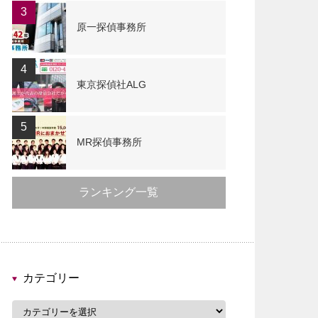
3
原一探偵事務所
4
東京探偵社ALG
5
MR探偵事務所
ランキング一覧
カテゴリー
カ
テ