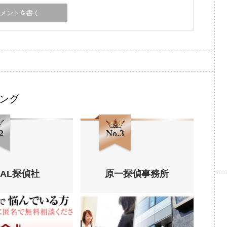
ング
2
No.3
HAL探偵社
原一探偵事務所