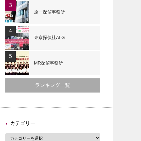
3
原一探偵事務所
4
東京探偵社ALG
5
MR探偵事務所
ランキング一覧
カテゴリー
カ
テ