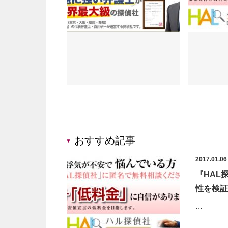
…
…
おすすめ記事
2017.01.06
『HAL
性を検証
…