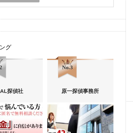
ング
2
No.3
HAL探偵社
原一探偵事務所