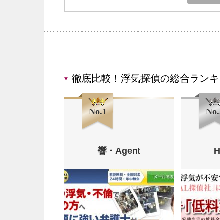
徹底比較！浮気探偵の総合ランキ
No.1
No.
響・Agent