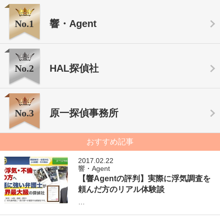
No.1
響・Agent
No.2
HAL探偵社
No.3
原一探偵事務所
おすすめ記事
2017.02.22
響・Agent
【響Agentの評判】実際に浮気調査を
頼んだ方のリアル体験談
…