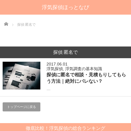
浮気探偵ほっとなび
Home
探偵 匿名で
探偵 匿名で
2017.06.01
浮気探偵
,
浮気調査の基本知識
探偵に匿名で相談・見積もりしてもら
う方法｜絶対にバレない？
…
トップページに戻る
徹底比較！浮気探偵の総合ランキング