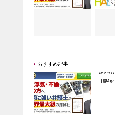
…
…
おすすめ記事
2017.02.22
【響Ag
…