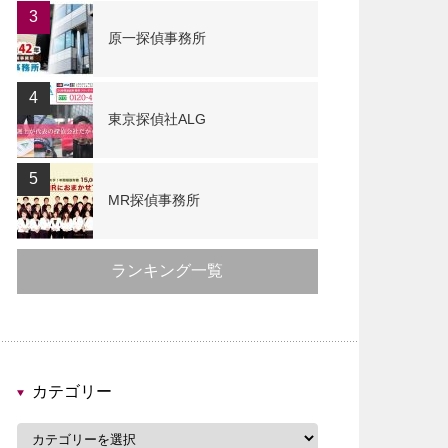
3
原一探偵事務所
4
東京探偵社ALG
5
MR探偵事務所
ランキング一覧
カテゴリー
カ
テ