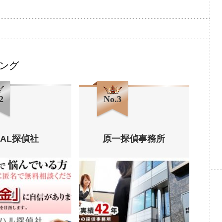
ング
2
No.3
HAL探偵社
原一探偵事務所