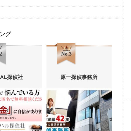
ング
2
No.3
HAL探偵社
原一探偵事務所