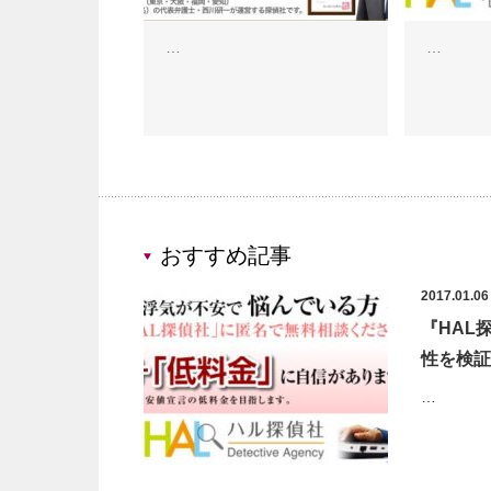
…
…
おすすめ記事
2017.01.06
『HAL
性を検証
…