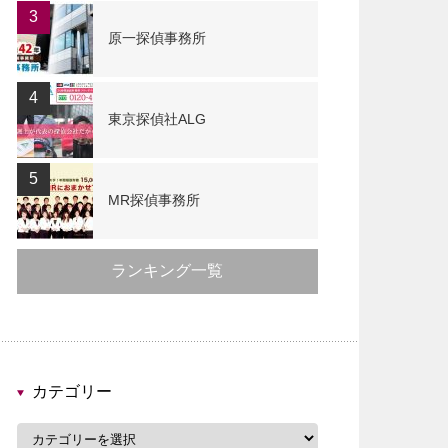
3
原一探偵事務所
4
東京探偵社ALG
5
MR探偵事務所
ランキング一覧
カテゴリー
カ
テ