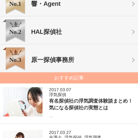
No.1
響・Agent
No.2
HAL探偵社
No.3
原一探偵事務所
おすすめ記事
2017.03.07
浮気探偵
有名探偵社の浮気調査体験談まとめ！
気になる探偵社の実態とは
…
2017.03.27
弁護士
,
浮気探偵
,
浮気調査