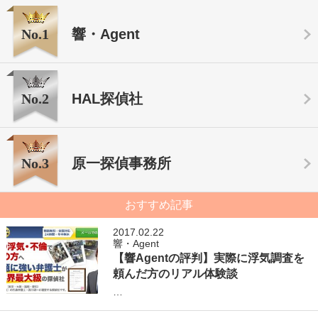
No.1
響・Agent
No.2
HAL探偵社
No.3
原一探偵事務所
おすすめ記事
2017.02.22
響・Agent
【響Agentの評判】実際に浮気調査を
頼んだ方のリアル体験談
…