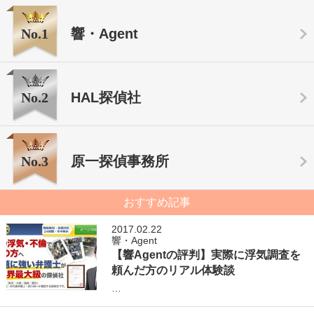
No.1
響・Agent
No.2
HAL探偵社
No.3
原一探偵事務所
おすすめ記事
2017.02.22
響・Agent
【響Agentの評判】実際に浮気調査を
頼んだ方のリアル体験談
…