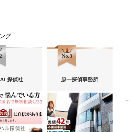
ング
2
No.3
HAL探偵社
原一探偵事務所