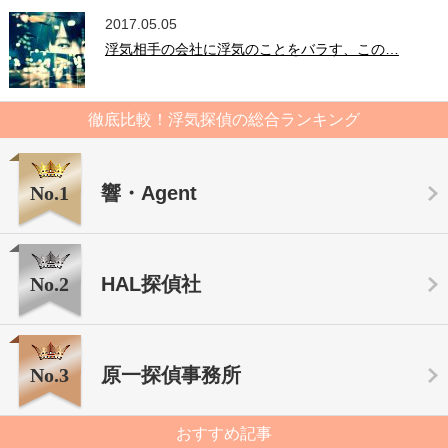
2017.05.05
浮気相手の会社に浮気のことをバラす、この…
徹底比較！浮気探偵の総合ランキング
No.1
響・Agent
No.2
HAL探偵社
No.3
原一探偵事務所
おすすめ記事