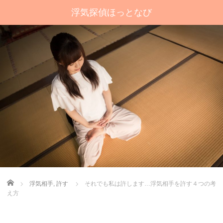
浮気探偵ほっとなび
Home
浮気相手
,
許す
それでも私は許します…浮気相手を許す４つの考
え方