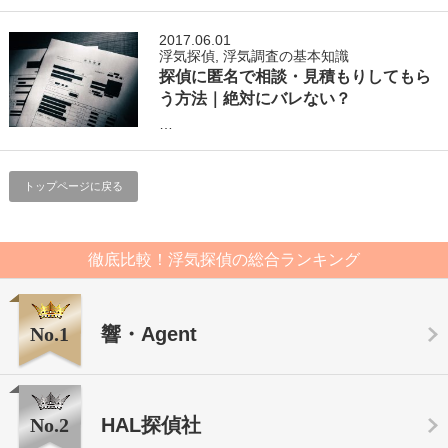
2017.06.01
浮気探偵
,
浮気調査の基本知識
探偵に匿名で相談・見積もりしてもら
う方法｜絶対にバレない？
…
トップページに戻る
徹底比較！浮気探偵の総合ランキング
No.1
響・Agent
No.2
HAL探偵社