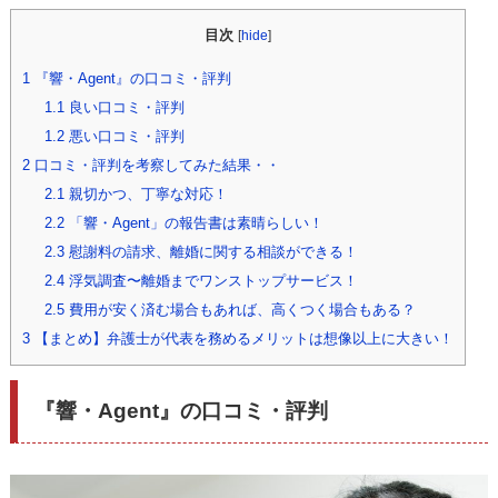
目次
[
hide
]
1
『響・Agent』の口コミ・評判
1.1
良い口コミ・評判
1.2
悪い口コミ・評判
2
口コミ・評判を考察してみた結果・・
2.1
親切かつ、丁寧な対応！
2.2
「響・Agent」の報告書は素晴らしい！
2.3
慰謝料の請求、離婚に関する相談ができる！
2.4
浮気調査〜離婚までワンストップサービス！
2.5
費用が安く済む場合もあれば、高くつく場合もある？
3
【まとめ】弁護士が代表を務めるメリットは想像以上に大きい！
『響・Agent』の口コミ・評判