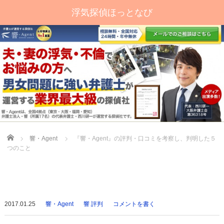
浮気探偵ほっとなび
Home
響・Agent
『響・Agent』の評判・口コミを考察し、判明した５
つのこと
2017.01.25
響・Agent
響 評判
コメントを書く