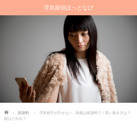
浮気探偵ほっとなび
Home
慰謝料
浮気相手が許せない…制裁は慰謝料で！賢い動き方は？
額はどれ位？