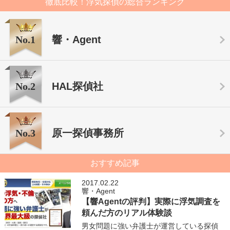
徹底比較！浮気探偵の総合ランキング
No.1
響・Agent
No.2
HAL探偵社
No.3
原一探偵事務所
おすすめ記事
2017.02.22
響・Agent
【響Agentの評判】実際に浮気調査を
頼んだ方のリアル体験談
男女問題に強い弁護士が運営している探偵