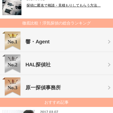
探偵に匿名で相談・見積もりしてもらう方法…
徹底比較！浮気探偵の総合ランキング
No.1
響・Agent
No.2
HAL探偵社
No.3
原一探偵事務所
おすすめ記事
2017.03.07