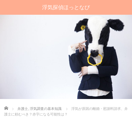
浮気探偵ほっとなび
Home
弁護士
,
浮気調査の基本知識
浮気が原因の離婚・慰謝料請求、弁
護士に頼むべき？赤字になる可能性は？