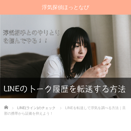
浮気探偵ほっとなび
Home
LINE(ライン)のチェック
LINEを転送して浮気を調べる方法｜旦
那の携帯から証拠を抑えよう！