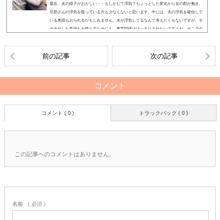
最近、夫の様子がおかしい・・もしかして浮気？ちょっとした変化から女の勘が働き、
旦那さんの浮気を疑っている方も少なくないと思います。中には、夫の浮気を確信して
いる奥様もおられるかもしれません。夫が浮気してるなんて考えたくもないですが、モ
ヤモヤした気持ちを晴らすためにも、事実関係ははっきりさせたいですよね。そこで今
回は、理想的な証拠集めの流れと証拠を集める方法をケース別にご紹介したいと思いま
す。 証拠を集めて浮気相手と別れさせたい 元の夫婦関係に戻りたい・・ 今後のお守り
代わりに証拠を持っておき...
前の記事
次の記事
コメント
コメント ( 0 )
トラックバック ( 0 )
この記事へのコメントはありません。
名前
( 必須 )