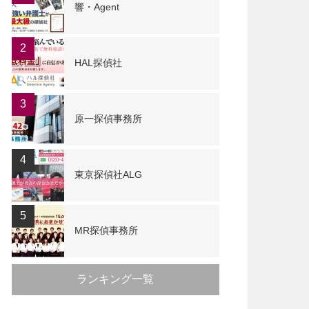
響・Agent
2
HAL探偵社
3
原一探偵事務所
4
東京探偵社ALG
5
MR探偵事務所
ランキング一覧