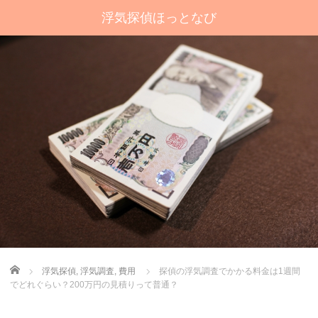
浮気探偵ほっとなび
Home
浮気探偵
,
浮気調査
,
費用
探偵の浮気調査でかかる料金は1週間
でどれぐらい？200万円の見積りって普通？